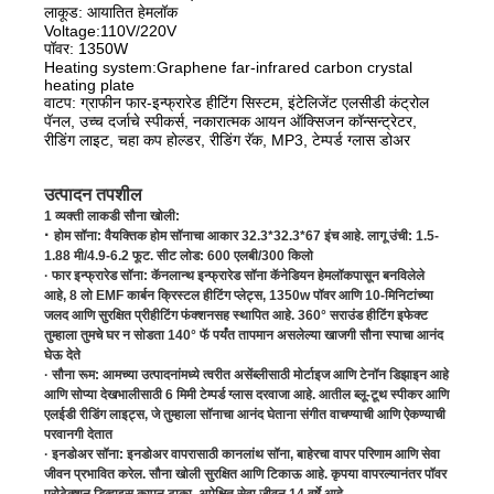
लाकूड: आयातित हेमलॉक
Voltage:110V/220V
पॉवर: 1350W
Heating system:Graphene far-infrared carbon crystal
heating plate
वाटप: ग्राफीन फार-इन्फ्रारेड हीटिंग सिस्टम, इंटेलिजेंट एलसीडी कंट्रोल
पॅनल, उच्च दर्जाचे स्पीकर्स, नकारात्मक आयन ऑक्सिजन कॉन्सन्ट्रेटर,
रीडिंग लाइट, चहा कप होल्डर, रीडिंग रॅक, MP3, टेम्पर्ड ग्लास डोअर
उत्पादन तपशील
1 व्यक्ती लाकडी सौना खोली:
·
होम सॉना: वैयक्तिक होम सॉनाचा आकार 32.3*32.3*67 इंच आहे. लागू उंची: 1.5-
1.88 मी/4.9-6.2 फूट. सीट लोड: 600 एलबी/300 किलो
· फार इन्फ्रारेड सॉना: कॅनलान्थ इन्फ्रारेड सॉना कॅनेडियन हेमलॉकपासून बनविलेले
आहे, 8 लो EMF कार्बन क्रिस्टल हीटिंग प्लेट्स, 1350w पॉवर आणि 10-मिनिटांच्या
जलद आणि सुरक्षित प्रीहीटिंग फंक्शनसह स्थापित आहे. 360° सराउंड हीटिंग इफेक्ट
तुम्हाला तुमचे घर न सोडता 140° फॅ पर्यंत तापमान असलेल्या खाजगी सौना स्पाचा आनंद
घेऊ देते
· सौना रूम: आमच्या उत्पादनांमध्ये त्वरीत असेंब्लीसाठी मोर्टाइज आणि टेनॉन डिझाइन आहे
आणि सोप्या देखभालीसाठी 6 मिमी टेम्पर्ड ग्लास दरवाजा आहे. आतील ब्लू-टूथ स्पीकर आणि
एलईडी रीडिंग लाइट्स, जे तुम्हाला सॉनाचा आनंद घेताना संगीत वाचण्याची आणि ऐकण्याची
परवानगी देतात
· इनडोअर सॉना: इनडोअर वापरासाठी कानलांथ सॉना, बाहेरचा वापर परिणाम आणि सेवा
जीवन प्रभावित करेल. सौना खोली सुरक्षित आणि टिकाऊ आहे. कृपया वापरल्यानंतर पॉवर
प्रोटेक्शन डिव्हाइस कापून टाका. अपेक्षित सेवा जीवन 14 वर्षे आहे