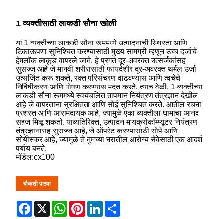
1 व्यक्तीसाठी लाकडी सौना खोली
या 1 व्यक्तीच्या लाकडी सौना रूममध्ये उत्पादनाची स्थिरता आणि
टिकाऊपणा सुनिश्चित करण्यासाठी मुख्य सामग्री म्हणून उच्च दर्जाचे
हेमलॉक लाकूड वापरले जाते. हे प्रगत दूर-अवरक्त उत्सर्जकांसह
सुसज्ज आहे जे मानवी शरीरासाठी फायदेशीर दूर-अवरक्त थर्मल उर्जा
उत्सर्जित करू शकते, रक्त परिसंचरण वाढवण्यास आणि त्वचेचे
निर्विषीकरण आणि पोषण करण्यास मदत करते. त्याच वेळी, 1 व्यक्तीच्या
लाकडी सौना रूममध्ये स्वयंचलित तापमान नियंत्रण तंत्रज्ञान देखील
आहे जे वापरताना सुरक्षितता आणि सोई सुनिश्चित करते. आतील रचना
प्रशस्त आणि आरामदायक आहे, ज्यामुळे एका व्यक्तीला घामाचा आनंद
सहज मिळू शकतो. याव्यतिरिक्त, उत्पादन मायक्रोकॉम्प्यूटर नियंत्रण
तंत्रज्ञानासह सुसज्ज आहे, जे ऑपरेट करण्यासाठी सोपे आणि
सोयीस्कर आहे, ज्यामुळे ते तुमच्या घरातील आरोग्य सेवेसाठी एक आदर्श
पर्याय बनते.
मॉडेल:cx100
चौकशी पाठवा
Facebook
X
WhatsApp
Pinterest
LinkedIn
Share