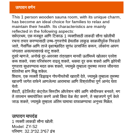
उत्पादन वर्णन
This 1 person wooden sauna room, with its unique charm,
has become an ideal choice for families to relax and
maintain their health. Its characteristics are mainly
reflected in the following aspects:
सर्वप्रथम, एक मजबूत आणि टिकाऊ 1 व्यक्तीसाठी लाकडी सौना खोलीची
रचना तयार करण्यासाठी उच्च-गुणवत्तेचे हेमलॉक लाकूड काळजीपूर्वक निवडले
जाते, नैसर्गिक आणि ताजे वृक्षाच्छादित सुगंध उत्सर्जित करून, लोकांना आपण
जंगलात असल्यासारखे वाटू शकते.
दुसरे म्हणजे, अनोखे दूर-अवरक्त तंत्रज्ञान मानवी ऊतींमध्ये खोलवर प्रवेश
करू शकते, रक्त परिसंचरण वाढवू शकते, थकवा दूर करू शकते आणि झोपेची
गुणवत्ता सुधारण्यास मदत करू शकते, ज्यामुळे तुम्हाला तुमच्या व्यस्त जीवनात
शांततेचा क्षण मिळू शकेल.
शिवाय, एक व्यक्ती डिझाइन गोपनीयतेची खात्री देते, ज्यामुळे तुम्हाला तुमच्या
खाजगी जागेत वाफेने आणलेल्या आरामाचा आणि विश्रांतीचा पूर्ण आनंद घेता
येतो.
शेवटी, इंटेलिजेंट कंट्रोल सिस्टीम ऑपरेशन सोपे आणि सोयीस्कर बनवते, मग
ते तापमान समायोजित करणे असो किंवा वेळ सेट करणे, ते सहजपणे पूर्ण केले
जाऊ शकते, ज्यामुळे तुम्हाला अंतिम घामाचा वाफाळण्याचा अनुभव मिळेल.
उत्पादन मापदंड
1 व्यक्ती लाकडी सौना खोली:
Model: ZY-S2
परिमाण: 32.3*32.3*67 इंच