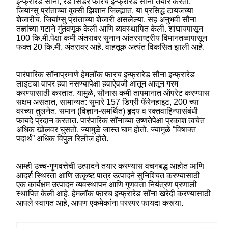
इन्फ्रारेड सौना, रेड सिडर फारच इन्फ्रारेड सौना तयार करतो.
जियांग्सु प्रांताच्या वुक्सी झिशान जिल्ह्यात, या प्रसिद्ध टायजच्या
शेजारीच, जियांग्सु प्रांताच्या शेजारी असलेल्या, सह अनुभवी सौना
तज्ञांच्या गटाने गुंतवणूक केली आणि व्यवस्थापित केली. शांघायपासून
100 कि.मी.पेक्षा कमी अंतरावर सुनान आंतरराष्ट्रीय विमानतळापासून
फक्त 20 कि.मी. अंतरावर आहे. वाहतूक अत्यंत विकसित झाली आहे.
पारंपारिक सॉनाप्रमाणे हेमलॉक फारच इन्फ्रारेड सौना इन्फ्रारेड
लाइटचा वापर हवा नसण्यापेक्षा हवाऐवजी आतून आतून गरम
करण्यासाठी करतात. यामुळे, सौनास कमी तापमानात ऑपरेट करण्यास
सक्षम असतात, सामान्यत: सुमारे 157 डिग्री फॅरेनहाइट, 200 च्या
वरच्या तुलनेत, समान (विज्ञान-समर्थित) हृदय व रक्तवाहिन्यासंबंधी
फायदे प्रदान करतात. पारंपारिक सॉनाच्या उष्णतेपेक्षा प्रकाश त्वचेत
अधिक खोलवर घुसतो, ज्यामुळे जास्त घाम होतो, ज्यामुळे “विषाक्त
पदार्थ” अधिक विपुल रिलीज होते.
आम्ही उच्च-गुणवत्तेची उत्पादने तयार करण्यास वचनबद्ध आहोत आणि
आदर्श स्थिरता आणि उत्कृष्ट पात्र उत्पादने सुनिश्चित करण्यासाठी
एक कार्यक्षम उत्पादन व्यवस्थापन आणि गुणवत्ता नियंत्रण प्रणाली
स्थापित केली आहे. हेमलॉक फारच इन्फ्रारेड सॉना खरेदी करण्यासाठी
आपले स्वागत आहे, आपण एकमेकांना परस्पर फायदा करूया.