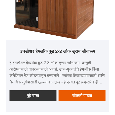
इनडोअर हेमलॉक वुड 2-3 लोक ड्राय सौनारूम
हे इनडोअर हेमलॉक वुड 2-3 लोक ड्राय सौनारूम, घरगुती
आरोग्यासाठी वापरण्यासाठी आदर्श. उच्च-गुणवत्तेचे हेमलॉक किंवा
कॅनेडियन रेड सीडरपासून बनवलेले - त्यांच्या टिकाऊपणासाठी आणि
नैसर्गिक सुगंधासाठी मूल्यवान लाकूड - हे प्रगत दूर इन्फ्रारेड हीटिंग
तंत्रज्ञानाद्वारे प्रीमियम सॉना अनुभव देते.
पुढे वाचा
चौकशी पाठवा