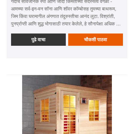
गर्दीचे सार्वजनिक स्पा आणि जादा किमतीच्या सदस्यत्वे वगळा -
आमच्या सर्व-इन-वन सॉना आणि शॉवर कॉम्बोसह तुमच्या बाथरूम,
जिम किंवा घरामागील अंगणात तंदुरुस्तीचा आनंद लुटा. विश्रांती,
पुनर्प्राप्ती आणि शुद्ध भोगासाठी तयार केलेले, हे सौनापेक्षा अधिक आहे
- ही तुमची रोजची सुटका आहे.
पुढे वाचा
चौकशी पाठवा