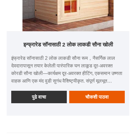
इन्फ्रारेड सॉनासाठी 2 लोक लाकडी सौना खोली
इंफ्रारेड सॉनासाठी 2 लोक लाकडी सौना रूम，नैसर्गिक लाल
देवदारापासून तयार केलेली पारंपारिक घन लाकूड दूर-अवरक्त
कोरडी सौना खोली—कार्यक्षम दूर-अवरक्त हीटिंग, एकसमान उष्णता
वाहक आणि एक मंद वुडी सुगंध वैशिष्ट्यीकृत. संपूर्ण मूलभूत
कॉन्फिगरेशन, सानुकूल करता येण्याजोगे आकार/रंग/फंक्शन्स आणि
चार-स्टेज गुणवत्ता तपासणीसह, ते पर्यावरणास अनुकूल, टिकाऊ
पुढे वाचा
चौकशी पाठवा
आणि घरे, हॉटेल्स आणि अपार्टमेंटसाठी योग्य आहे. 1-वर्षाची वॉरंटी
आणि संपूर्ण तांत्रिक समर्थनाद्वारे समर्थित, हे आरामदायी, सोयीस्कर
सौना अनुभव देते.