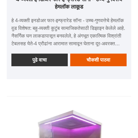
हेमलॉक लाकूड
हे 4-व्यक्ती इनडोअर फार-इन्फ्रारेड सॉना - उच्च-गुणवत्तेचे हेमलॉक
वुड विशेषत: बहु-व्यक्ती कुटुंब सामाजिकतेसाठी डिझाइन केलेले आहे.
नैसर्गिक घन लाकडापासून बनवलेले, हे अंगभूत एकात्मिक विश्रांती
टेबलसह येते-4 प्रौढांना आरामात सामावून घेताना दूर-अवरक्त
आरोग्याचा आनंद घेता येतो, तसेच चहाच्या विश्रांतीला आणि हलके
सामाजिकतेला देखील समर्थन देते. हे "कौटुंबिक/मित्र संमेलन" सह
पुढे वाचा
चौकशी पाठवा
"सौना विश्रांती" अखंडपणे मिश्रित करते, आधुनिक घरांमध्ये
कार्यक्षमता आणि वातावरण संतुलित करणारे उच्च-श्रेणी विश्रांतीची
जागा म्हणून काम करते.