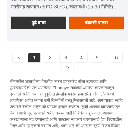
मेमरीसह तापमान (30℃-80℃), कालावधी (15-90 मिनिटे)
समायोजित करते. स्टेनलेस स्टील सॉना हीटरमध्ये डबल-लेयर अँटी-
स्कॅल्ड आणि जास्त गरम संरक्षण आहे. हे K9 क्रिस्टल हँडल्स इ.सह
पुढे वाचा
चौकशी पाठवा
येते. मल्टी-लेयर पॅकेजिंग आणि DHL/UPS डिलिव्हरी सुरक्षितता
सुनिश्चित करते. घरगुती/व्यावसायिक वापरासाठी आदर्श, आरामदायी,
आरोग्यदायी सौना अनुभव देते.
<
1
2
3
4
5
...
6
>
चीनमधील आघाडीच्या हेमलॉक फारच इन्फ्रारेड सॉना उत्पादक आणि
पुरवठादारांपैकी एक असलेल्या Zhongye नावाच्या आमच्या कारखान्यातून
उत्पादने खरेदी करा. सानुकूलित हेमलॉक फारच इन्फ्रारेड सॉना लोकांमध्ये
लोकप्रिय आहेत ज्यांना कमी किंमतीची वस्तू मिळवायची आहे. आमच्याकडे स्टॉक
उत्पादने देखील आहेत जी घाऊक प्रदान करतात. तुम्ही आमच्या कारखान्यातून
फॅशन आणि सूट उत्पादने खरेदी करण्यासाठी निश्चिंत राहू शकता. आमच्या
कारखान्याला भेट देण्यासाठी आणि आम्हाला सहकार्य करण्यासाठी देश-विदेशातील
मित्र आणि ग्राहकांचे स्वागत आहे, आशा आहे की आम्हाला दुहेरी विजय मिळेल.