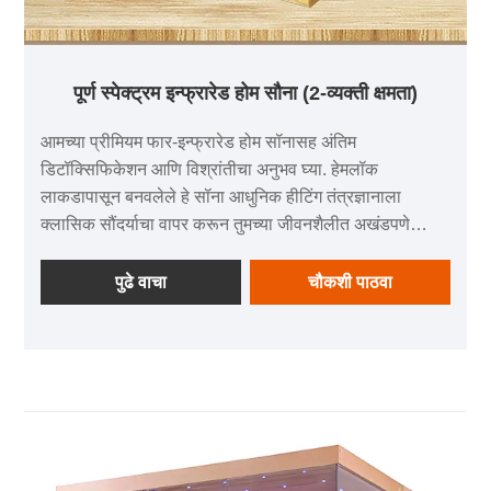
पूर्ण स्पेक्ट्रम इन्फ्रारेड होम सौना (2-व्यक्ती क्षमता)
आमच्या प्रीमियम फार-इन्फ्रारेड होम सॉनासह अंतिम
डिटॉक्सिफिकेशन आणि विश्रांतीचा अनुभव घ्या. हेमलॉक
लाकडापासून बनवलेले हे सॉना आधुनिक हीटिंग तंत्रज्ञानाला
क्लासिक सौंदर्याचा वापर करून तुमच्या जीवनशैलीत अखंडपणे
बसवते.
पुढे वाचा
चौकशी पाठवा