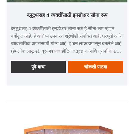
ब्लूटूथसह 4 व्यक्तींसाठी इनडोअर सौना रूम
ब्लूटूथसह 4 व्यक्तींसाठी इनडोअर सौना रूम हे सौना रूम म्हणून
वर्गीकृत आहे, हे आरोग्य उपकरण श्रेणीशी संबंधित आहे, घरगुती आणि
व्यावसायिक वापरासाठी योग्य आहे. हे घन लाकडापासून बनलेले आहे
(हेमलॉक लाकूड), दूर-अवरक्त हीटिंग तंत्रज्ञान आणि ग्राफीन ऊर्जा
प्रकाश वेव्ह फंक्शनसह सुसज्ज, आरोग्य संरक्षणावर लक्ष केंद्रित
करते. हे दैनंदिन फिटनेस, बॉडी शेपिंग आणि हेल्थ मसाजच्या गरजा
पुढे वाचा
चौकशी पाठवा
पूर्ण करू शकते.