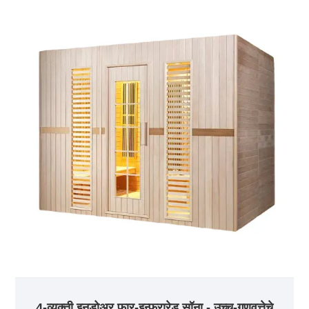
4-व्यक्ती इनडोअर फार-इन्फ्रारेड सॉना - उच्च-गुणवत्तेचे