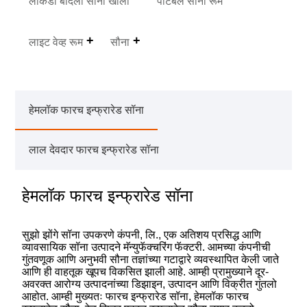
लाकडी बादली सौना खोली
पोर्टेबल सौना रूम
लाइट वेव्ह रूम
सौना
हेमलॉक फारच इन्फ्रारेड सॉना
लाल देवदार फारच इन्फ्रारेड सॉना
हेमलॉक फारच इन्फ्रारेड सॉना
सुझो झोंगे सॉना उपकरणे कंपनी, लि., एक अतिशय प्रसिद्ध आणि
व्यावसायिक सॉना उत्पादने मॅन्युफॅक्चरिंग फॅक्टरी. आमच्या कंपनीची
गुंतवणूक आणि अनुभवी सौना तज्ञांच्या गटाद्वारे व्यवस्थापित केली जाते
आणि ही वाहतूक खूपच विकसित झाली आहे. आम्ही प्रामुख्याने दूर-
अवरक्त आरोग्य उत्पादनांच्या डिझाइन, उत्पादन आणि विक्रीत गुंतलो
आहोत. आम्ही मुख्यतः फारच इन्फ्रारेड सॉना, हेमलॉक फारच