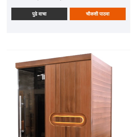
दिव्यांसारख्या बुद्धिमान वैशिष्ट्यांसह सुसज्ज, हे एक प्रशस्त,
आरामदायी माघार देते जे घराच्या आतील भागात सुसंवादीपणे बसते-
पुढे वाचा
चौकशी पाठवा
कामानंतरच्या विश्रांतीसाठी, कौटुंबिक बंधासाठी किंवा जवळच्या
मित्रांसोबत सौम्य सामाजिकतेसाठी आदर्श-अतुलनीय सोयीसह आणि
विलासी आरामासह घरातील निरोगीपणा वाढवणे.