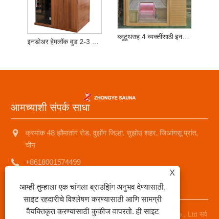
ब्लूटूथसह 4 व्यक्तींसाठी इनडोअर सौना रूम
इनडोअर हेमलॉक वुड 2-3 लोक ड्राय सौनारूम
आमच्याशी संपर्क साधा
क्रमांक 48 झौमातांग रोड, वुझोंग जिल्हा, सुझोउ शहर, जिआंगसू प्रांत,
चीन
+8618001574499
X
saunad688@163.com
आम्ही तुम्हाला एक चांगला ब्राउझिंग अनुभव देण्यासाठी,
साइट रहदारीचे विश्लेषण करण्यासाठी आणि सामग्री
वैयक्तिकृत करण्यासाठी कुकीज वापरतो. ही साइट
कॉपीराइट © 2025 Suzhou Zhongye Sauna Equipment Co., Ltd सर्व