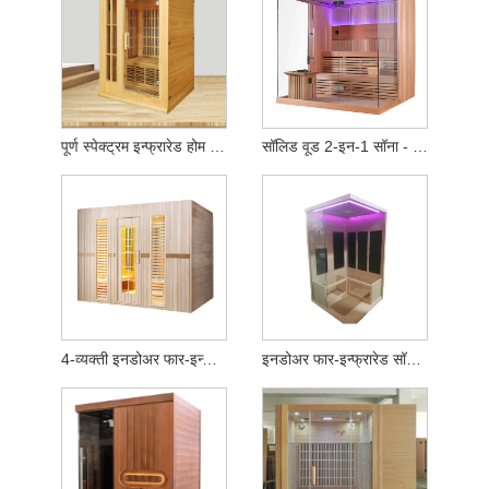
पूर्ण स्पेक्ट्रम इन्फ्रारेड होम सौना (2-व्यक्ती क्षमता)
सॉलिड वूड 2-इन-1 सॉना - हीटिंग स्टोव्ह आणि हीट पॅनेलसह सुसज्ज
4-व्यक्ती इनडोअर फार-इन्फ्रारेड सॉना - उच्च-गुणवत्तेचे हेमलॉक लाकूड
इनडोअर फार-इन्फ्रारेड सॉना 2-3 व्यक्ती हेमलॉक वुड