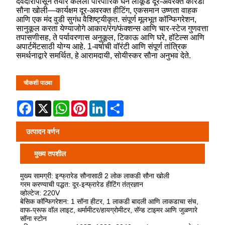
देवदारापासून तयार केलेली पारंपारिक घन लाकूड दूर-अवरक्त कोरडी
सौना खोली—कार्यक्षम दूर-अवरक्त हीटिंग, एकसमान उष्णता वाहक
आणि एक मंद वुडी सुगंध वैशिष्ट्यीकृत. संपूर्ण मूलभूत कॉन्फिगरेशन,
सानुकूल करता येण्याजोगे आकार/रंग/फंक्शन्स आणि चार-स्टेज गुणवत्ता
तपासणीसह, ते पर्यावरणास अनुकूल, टिकाऊ आणि घरे, हॉटेल्स आणि
अपार्टमेंटसाठी योग्य आहे. 1-वर्षाची वॉरंटी आणि संपूर्ण तांत्रिक
समर्थनाद्वारे समर्थित, हे आरामदायी, सोयीस्कर सौना अनुभव देते.
चौकशी पाठवा
Facebook
X
WhatsApp
Pinterest
LinkedIn
Share
उत्पादन वर्णन
मुख्य तपशील
मुख्य सामग्री: इन्फ्रारेड सौनासाठी 2 लोक लाकडी सौना खोली
गरम करण्याची पद्धत: दूर-इन्फ्रारेड हीटिंग तंत्रज्ञान
व्होल्टेज: 220V
बेसिक कॉन्फिगरेशन: 1 सॉना हीटर, 1 लाकडी बादली आणि लाकडाचा संच,
वाफ-प्रूफ वॉल लाइट, थर्मामीटर/हायग्रोमीटर, सॅन्ड टाइमर आणि जुळणारे
सॉना स्टोन