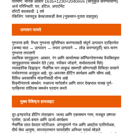
परिमाण: मानक आकार 1635×1230×2040mm (सानुकूल करण्यायोग्य)
अर्ज परिस्थिती: घर, हॉटेल, अपार्टमेंट
वॉरंटी कालावधी: 1 वर्ष
पॅकेजिंग: प्लायवुड केस/लाकडी केस (नुकसान-पुरावा वाहतूक)
उत्पादन फायदे
गुणवत्ता हमी: स्थिर गुणवत्ता सुनिश्चित करण्यासाठी संपूर्ण उत्पादन प्रक्रियेत
(कच्चा माल → उत्पादन → तयार उत्पादने → लोड करण्यापूर्वी) चार-चरण
गुणवत्ता तपासणी
लवचिक सानुकूलन: आकार, रंग आणि कार्यात्मक कॉन्फिगरेशनच्या वैयक्तिकृत
सानुकूलनास समर्थन देते (उदा. स्पीकर जोडणे, सभोवतालचे दिवे)
व्यावहारिक डिझाइन: नैसर्गिक घन लाकूड सामग्री कोणत्याही विचित्र वासाने
पर्यावरणास अनुकूल आहे; दूर-अवरक्त हीटिंग कार्यक्षम आणि सौम्य आहे,
विविध अवकाशीय मांडणीसाठी योग्य आहे
विक्रीनंतरचे समर्थन: स्थापना मार्गदर्शन आणि वापर देखभाल यासह पूर्ण-
प्रक्रिया तांत्रिक समर्थन प्रदान करते
मुख्य वैशिष्ट्य हायलाइट
दूर-इन्फ्रारेड हीटिंग तंत्रज्ञान: जलद आणि एकसमान गरम, मजबूत उष्णता
प्रवेश, ऊर्जा-बचत आणि ऊर्जा-कार्यक्षम
नैसर्गिक लाल देवदार मटेरिअल: अंगभूतपणे गंज आणि आर्द्रता प्रतिरोधक,
दीर्घ सेवा आयुष्य, वापरादरम्यान फायदेशीर अस्थिर पदार्थ सोडते