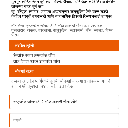
मूलभूत कॉन्फिगरेशन पूर्ण करा: ॲक्सेसरीजच्या अतिरिक्त खरेदीशिवाय दैनंदिन
सौनाच्या गरजा पूर्ण करा
बहु-परिदृश्य रूपांतर: जागेच्या आकारानुसार सानुकूलित केले जाऊ शकते,
दैनंदिन घरगुती वापरासाठी आणि व्यावसायिक ठिकाणी रिसेप्शनसाठी उपयुक्त
हॉट टॅग्ज: इन्फ्रारेड सॉनासाठी 2 लोक लाकडी सौना रूम, उत्पादक,
पुरवठादार, घाऊक, कारखाना, सानुकूलित, स्टॉकमध्ये, चीन, सवलत, किंमत,
फॅशन
संबंधित श्रेणी
हेमलॉक फारच इन्फ्रारेड सॉना
लाल देवदार फारच इन्फ्रारेड सॉना
चौकशी पाठवा
कृपया खालील फॉर्ममध्ये तुमची चौकशी करण्यास मोकळ्या मनाने
द्या. आम्ही तुम्हाला २४ तासांत उत्तर देऊ.