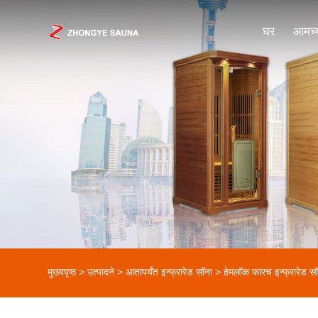
घर
आमच्य
मुख्यपृष्ठ
>
उत्पादने
>
आतापर्यंत इन्फ्रारेड सॉना
>
हेमलॉक फारच इन्फ्रारेड स