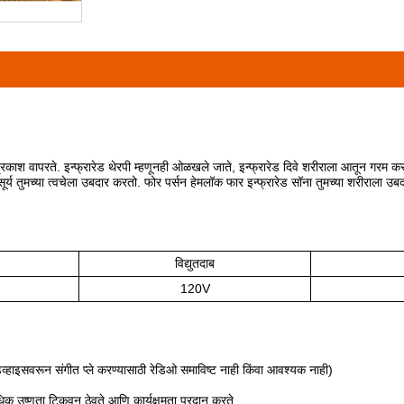
ड प्रकाश वापरते. इन्फ्रारेड थेरपी म्हणूनही ओळखले जाते, इन्फ्रारेड दिवे शरीराला आतून गरम कर
र्य तुमच्या त्वचेला उबदार करतो. फोर पर्सन हेमलॉक फार इन्फ्रारेड सॉना तुमच्या शरीराला उबदा
विद्युतदाब
120V
हाइसवरून संगीत प्ले करण्यासाठी रेडिओ समाविष्ट नाही किंवा आवश्यक नाही)
उष्णता टिकवून ठेवते आणि कार्यक्षमता प्रदान करते