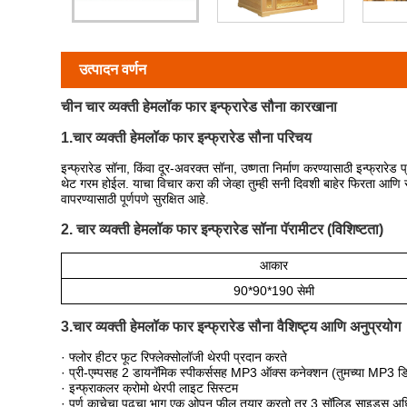
उत्पादन वर्णन
चीन चार व्यक्ती हेमलॉक फार इन्फ्रारेड सौना कारखाना
1.चार व्यक्ती हेमलॉक फार इन्फ्रारेड सौना परिचय
इन्फ्रारेड सॉना, किंवा दूर-अवरक्त सॉना, उष्णता निर्माण करण्यासाठी इन्फ्रारे
थेट गरम होईल. याचा विचार करा की जेव्हा तुम्ही सनी दिवशी बाहेर फिरता आणि सू
वापरण्यासाठी पूर्णपणे सुरक्षित आहे.
2. चार व्यक्ती हेमलॉक फार इन्फ्रारेड सॉना पॅरामीटर (विशिष्टता)
आकार
90*90*190 सेमी
3.चार व्यक्ती हेमलॉक फार इन्फ्रारेड सौना वैशिष्ट्य आणि अनुप्रयोग
· फ्लोर हीटर फूट रिफ्लेक्सोलॉजी थेरपी प्रदान करते
· प्री-एम्पसह 2 डायनॅमिक स्पीकर्ससह MP3 ऑक्स कनेक्शन (तुमच्या MP3 डिव्
· इन्फ्राकलर क्रोमो थेरपी लाइट सिस्टम
· पूर्ण काचेचा पुढचा भाग एक ओपन फील तयार करतो तर 3 सॉलिड साइड्स अधिक 