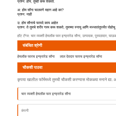
प्रश्न: होय, तुम्ही करू शकता.
अ: होम सॉना चालवणे महाग आहे का?
प्रश्न: नाही
उ: होम सौनाचे फायदे काय आहेत
प्रश्न: ते तुमचे शरीर गरम करू शकते, तुमच्या स्नायू आणि मज्जातंतूपर्यंत पोहोच
हॉट टॅग्ज: चार व्यक्ती हेमलॉक फार इन्फ्रारेड सौना, उत्पादक, पुरवठादार, घ
संबंधित श्रेणी
हेमलॉक फारच इन्फ्रारेड सॉना
लाल देवदार फारच इन्फ्रारेड सॉना
चौकशी पाठवा
कृपया खालील फॉर्ममध्ये तुमची चौकशी करण्यास मोकळ्या मनाने द्या. आम