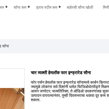
रूम
सॉना रूम
ड्राय स्टीम रूम
बाहेरची सौना खोली
मिन
ेड सॉना
चार व्यक्ती हेमलॉक फार इन्फ्रारेड सौना
फोर पर्सन हेमलॉक फार इन्फ्रारेड सॉनामध्ये कार्बन क्रि
ज्यामुळे लोकांना सर्व दिशांनी थर्मल फिजिओथेरपीद्वारे म
आयन जनरेटर; याव्यतिरिक्त, ते ऑडिओ उपकरणांसह सुसज्
उत्पादन वापरल्यानंतर, तुम्ही दिवसभराचा थकवा दूर करू
शकता.