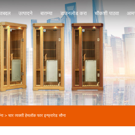
ाबद्दल
उत्पादने
बातम्या
डाउनलोड करा
चौकशी पाठवा
आमच्
ॉना
> चार व्यक्ती हेमलॉक फार इन्फ्रारेड सौना