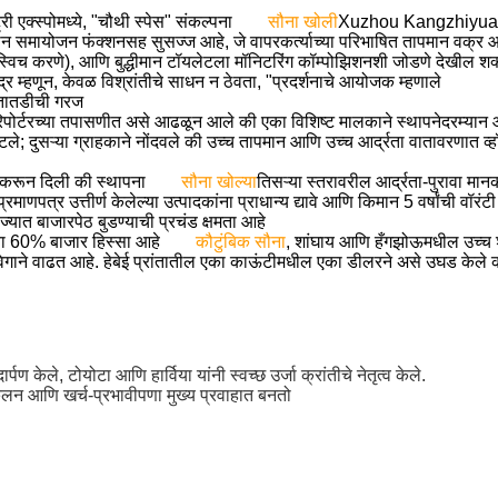
ी एक्स्पोमध्ये, "चौथी स्पेस" संकल्पना
सौना खोली
Xuzhou Kangzhiyuan सारख्
न समायोजन फंक्शनसह सुसज्ज आहे, जे वापरकर्त्याच्या परिभाषित तापमान वक्र आ
स्विच करणे), आणि बुद्धीमान टॉयलेटला मॉनिटरिंग कॉम्पोझिशनशी जोडणे देखील शक
ंद्र म्हणून, केवळ विश्रांतीचे साधन न ठेवता, "प्रदर्शनाचे आयोजक म्हणाले
ी तातडीची गरज
रिपोर्टरच्या तपासणीत असे आढळून आले की एका विशिष्ट मालकाने स्थापनेदरम्यान ओ
; दुसऱ्या ग्राहकाने नोंदवले की उच्च तापमान आणि उच्च आर्द्रता वातावरणात व्हॉइ
.
 करून दिली की स्थापना
सौना खोल्या
तिसऱ्या स्तरावरील आर्द्रता-पुरावा मा
पत्र उत्तीर्ण केलेल्या उत्पादकांना प्राधान्य द्यावे आणि किमान 5 वर्षांची वॉरंट
 ज्यात बाजारपेठ बुडण्याची प्रचंड क्षमता आहे
ेशाचा 60% बाजार हिस्सा आहे
कौटुंबिक सौना
, शांघाय आणि हँगझोऊमधील उच्च श्
णी वेगाने वाढत आहे. हेबेई प्रांतातील एका काऊंटीमधील एका डीलरने असे उघड केल
केले, टोयोटा आणि हार्विया यांनी स्वच्छ उर्जा क्रांतीचे नेतृत्व केले.
ूलन आणि खर्च-प्रभावीपणा मुख्य प्रवाहात बनतो