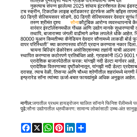
तांत्रिक पुनरावृत्ती नवीन ग्राहक परिस्थितींना जन्म देते
नुकत्याच संपन्न झालेल्या 2025 शांघाय इंटरनॅशनल हेल्थ इंडस्ट्र
टच स्क्रीन, टिकटॉक लाइव्ह ब्रॉडकास्ट इंटरफेस आणि व्हॉइस तापमा
60 डिग्री सेल्सियसवर सोडणे, 80 डिग्री सेल्सियसवर देवदार सुगंध 
तरुण श्रीमंत दृश्य
सौना
कौटुंबिक आरोग्य व्यवस्थापनाचे के
वारंवार इंस्टॉलेशनमधील गोंधळ आणि उद्योग मानके सुधारण्याच
तथापि, बाजाराच्या जंगली वाढीमागे अनेक लपलेले धोके आहेत. 
80000 युआन किमतीच्या कॅनेडियन देवदार सौनामध्ये लाकडी बोर्ड फुटले
वापर परिस्थिती" च्या कारणास्तव वॉरंटी प्रदान करण्यास नकार दिला
चायना बिल्डिंग डेकोरेशन असोसिएशनच्या तज्ञांनी याची आठवण
स्थापित करण्यास कठोरपणे प्रतिबंधित आहे. ग्राहकांनी ISO 9001 प्रमाण
प्रादेशिक बाजारपेठेतील फरक: यांग्त्झी नदी डेल्टा मार्गावर आहे,
प्रादेशिक वितरणाच्या दृष्टीकोनातून, यांग्त्झी नदी डेल्टा प्रद
दरासह. त्याच वेळी, तिसऱ्या आणि चौथ्या श्रेणीतील शहरांमध्ये माग
इन्फ्रारेड सॉना त्यांच्या ऊर्जा-बचत फायद्यांमुळे अधिक अनुकूल आहेत.
मागील:
जगातील प्रथम हायड्रोजन चालित सॉनाने फिनिश रॅलीमध्ये पदार्पण 
पुढे:
सौना उद्योगातील ध्रुवीकरण: सामान्य लोकांसाठी उच्च-अंत सानुक
Facebook
X
WhatsApp
Pinterest
LinkedIn
Share