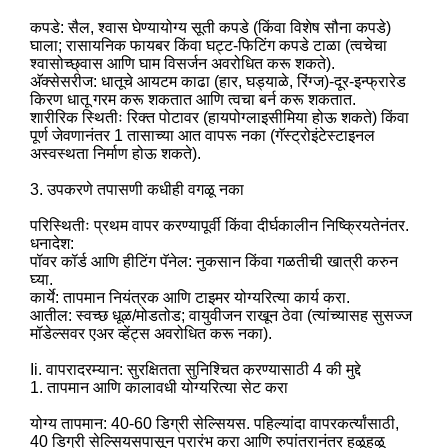
कपडे: सैल, श्वास घेण्यायोग्य सूती कपडे (किंवा विशेष सौना कपडे)
घाला; रासायनिक फायबर किंवा घट्ट-फिटिंग कपडे टाळा (त्वचेचा
श्वासोच्छ्वास आणि घाम विसर्जन अवरोधित करू शकते).
अ‍ॅक्सेसरीज: धातूचे आयटम काढा (हार, घड्याळे, रिंग्ज)-दूर-इन्फ्रारेड
किरण धातू गरम करू शकतात आणि त्वचा बर्न करू शकतात.
शारीरिक स्थितीः रिक्त पोटावर (हायपोग्लाइसीमिया होऊ शकते) किंवा
पूर्ण जेवणानंतर 1 तासाच्या आत वापरू नका (गॅस्ट्रोइंटेस्टाइनल
अस्वस्थता निर्माण होऊ शकते).
3. उपकरणे तपासणी कधीही वगळू नका
परिस्थितीः प्रथम वापर करण्यापूर्वी किंवा दीर्घकालीन निष्क्रियतेनंतर.
धनादेश:
पॉवर कॉर्ड आणि हीटिंग पॅनेल: नुकसान किंवा गळतीची खात्री करुन
घ्या.
कार्ये: तापमान नियंत्रक आणि टाइमर योग्यरित्या कार्य करा.
आतील: स्वच्छ धूळ/मोडतोड; वायुवीजन राखून ठेवा (त्यांच्यासह सुसज्ज
मॉडेल्सवर एअर व्हेंट्स अवरोधित करू नका).
Ii. वापरादरम्यान: सुरक्षितता सुनिश्चित करण्यासाठी 4 की मुद्दे
1. तापमान आणि कालावधी योग्यरित्या सेट करा
योग्य तापमान: 40-60 डिग्री सेल्सियस. पहिल्यांदा वापरकर्त्यांसाठी,
40 डिग्री सेल्सियसपासून प्रारंभ करा आणि रुपांतरानंतर हळूहळू