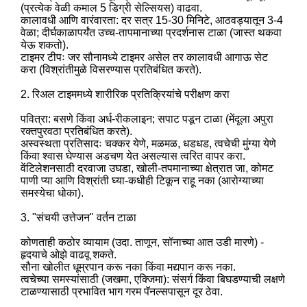
(प्रत्येक वेळी कमाल 5 डिग्री सेल्सियस) वाढवा.
कालावधी आणि वारंवारता: दर सत्र 15-30 मिनिटे, आठवड्यातून 3-4
वेळा; दीर्घकाळापर्यंत उच्च-तापमानाच्या प्रदर्शनास टाळा (जास्त थकवा
येऊ शकतो).
टाइमर टीपः जर सौनामध्ये टाइमर असेल तर कालावधी आगाऊ सेट
करा (विश्रांतीमुळे विसरण्यास प्रतिबंधित करते).
2. रिअल टाइममध्ये शारीरिक प्रतिक्रियांचे परीक्षण करा
पवित्रा: बसणे किंवा अर्ध-रीकलाइन; सपाट पडून टाळा (मेंदूला अपुरा
रक्तपुरवठा प्रतिबंधित करते).
अस्वस्थता प्रतिसादः चक्कर येणे, मळमळ, धडधड, त्वचेची मुंग्या येणे
किंवा श्वास घेण्यास अडचण येत असल्यास त्वरित वापर करा.
वेंटिलेशनसाठी दरवाजा उघडा, खोली-तपमानाच्या क्षेत्रात जा, कोमट
पाणी प्या आणि विश्रांती घ्या-कधीही टिकून राहू नका (आरोग्याच्या
समस्येचा धोका).
3. "संचयी उत्तेजन" वर्तन टाळा
कोणताही कठोर व्यायाम (उदा. ताणून, सॉनाच्या आत उडी मारणे) -
हृदयाचे ओझे वाढवू शकते.
सौना खोलीत धूम्रपान करू नका किंवा मद्यपान करू नका.
त्वचेच्या समस्यांसाठी (जखमा, एक्जिमा): संसर्ग किंवा बिघडण्याची लक्षणे
टाळण्यासाठी प्रभावित भाग गरम पॅनल्सपासून दूर ठेवा.