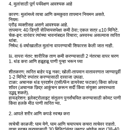
4. मुलांसाठी पूर्ण पर्यवेक्षण आवश्यक आहे
कारणः मुलांमध्ये त्वचा आणि कमकुवत तापमान नियमन असते.
नियमः
प्रौढ व्यक्तीसह असणे आवश्यक आहे.
तापमान: 40 डिग्री सेल्सियसपेक्षा कमी ठेवा; एकल सत्र ≤10 मिनिटे.
चेक-इन: वारंवार त्यांच्या भावनांबद्दल विचारा; अस्वस्थ असल्यास त्वरित
थांबा.
निषेध: 6 वर्षाखालील मुलांना वापरण्याची शिफारस केली जात नाही.
Iii. वापरा नंतर: शारीरिक ताण कमी करण्यासाठी 2 नंतरचा वापर चरण
1. थंड करा आणि हळूहळू पाणी पुन्हा भरून घ्या
शीतकरण: त्वरित बाहेर पडू नका; खोली-तापमान वातावरणात जाण्यापूर्वी
1-2 मिनिटे रुपांतर करण्यासाठी दरवाजा उघडा.
टाळा: अचानक थंड प्रदर्शन (एसी/फॅन डायरेक्ट फटका) किंवा कोल्ड
शॉवर (अचानक छिद्र आकुंचन करून सर्दी किंवा संयुक्त अस्वस्थता
उद्भवू शकते).
हायड्रेशन: इलेक्ट्रोलाइट संतुलन पुनर्संचयित करण्यासाठी कोमट पाणी
किंवा हलके मीठ पाणी त्वरित प्या.
2. आपले शरीर आणि कपडे स्वच्छ करा
त्वचेची काळजी: घाम येणे, घाम आणि चयापचय कचरा त्वचेवर राहतो.
त्वचा स्वच्छ करण्यासाठी 30 मिनिटांनंतर उबदार आंघोळ करा (38-40