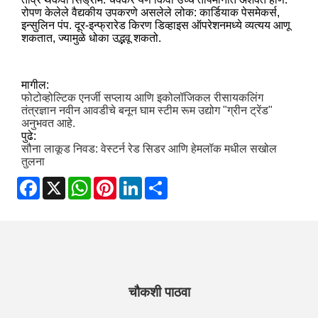
रोपण केलेले वैद्यकीय उपकरणे असलेले लोक: कार्डियाक पेसमेकर्स,
इन्सुलिन पंप. दूर-इन्फ्रारेड किरण डिव्हाइस ऑपरेशनमध्ये व्यत्यय आणू
शकतात, ज्यामुळे धोका उद्भवू शकतो.
मागील:
फोटोव्होल्टिक एनर्जी सप्लाय आणि इकोलॉजिकल रीसायकलिंग
तंत्रज्ञान नवीन आवडीचे बनून घाम स्टीम रूम उद्योग "ग्रीन ट्रेंड"
अनुभवत आहे.
पुढे:
सौना लाकूड निवड: वेस्टर्न रेड सिडर आणि हेमलॉक मधील सखोल
तुलना
Facebook
X
WhatsApp
Pinterest
LinkedIn
Share
चौकशी पाठवा