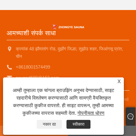
आमच्याशी संपर्क साधा
क्रमांक 48 झौमातांग रोड, वुझोंग जिल्हा, सुझोउ शहर, जिआंगसू प्रांत,
चीन
+8618001574499
saunad688@163.com
X
आम्ही तुम्हाला एक चांगला ब्राउझिंग अनुभव देण्यासाठी, साइट
रहदारीचे विश्लेषण करण्यासाठी आणि सामग्री वैयक्तिकृत
कॉपीराइट © 2025 Suzhou Zhongye Sauna Equipment Co., Ltd सर्व
करण्यासाठी कुकीज वापरतो. ही साइट वापरून, तुम्ही आमच्या
हक्क राखीव.
कुकीजच्या वापरास सहमती देता.
गोपनीयता धोरण
Links
|
Sitemap
|
RSS
|
XML
|
गोपनीयता धोरण
|
नकार द्या
स्वीकारा
whatsapp
E-mail