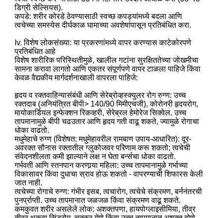
डिग्री सेल्सियस).
कपडे: शरीर कोरडे ठेवण्यासाठी स्वच्छ कपड्यांमध्ये बदला आणि
त्वचेच्या समस्येस दीर्घकाळ घामाच्या अवशेषांपासून प्रतिबंधित करा.
Iv. विशेष लोकसंख्या: या प्रकरणांमध्ये वापर करण्यास काटेकोरपणे
प्रतिबंधित आहे
विशेष शारीरिक परिस्थितीमुळे, खालील गटांना सुरक्षिततेच्या जोखमीचा
सामना करावा लागतो आणि एकतर संपूर्णपणे वापर टाळला पाहिजे किंवा
केवळ वैद्यकीय मार्गदर्शनाखाली वापरला पाहिजे:
हृदय व रक्तवाहिन्यासंबंधी आणि सेरेब्रोव्हस्क्युलर रोग रुग्ण: उच्च
रक्तदाब (अनियंत्रित बीपी> 140/90 मिमीएचजी), कोरोनरी हृदयरोग,
मायोकार्डियल इन्फेक्शन रिकव्हरी, सेरेब्रल हेमोरेज सिक्वेल. उच्च
तापमानामुळे बीपी चढउतार आणि हृदय गती वाढू शकते, ज्यामुळे रोगाचा
धोका वाढतो.
मधुमेहाचे रुग्ण (विशेषत: मधुमेहावरील रामबाण उपाय-आधारित): दूर-
अवरक्त सौनास रक्तातील ग्लुकोजवर परिणाम करू शकतो; त्वचेची
संवेदनशीलता कमी झाल्याने लक्ष न घेता बर्न्सचा धोका वाढतो.
गर्भवती आणि स्तनपान करणार्‍या महिला: उच्च तापमानामुळे गर्भाच्या
विकासावर किंवा दुधाचा स्राव होऊ शकतो - वापरण्याची शिफारस केली
जात नाही.
त्वचेच्या रोगाचे रुग्ण: गंभीर इसब, त्वचारोग, त्वचेचे संक्रमण, बर्ननंतरची
पुनर्प्राप्ती. उच्च तापमानात जळजळ किंवा संक्रमण वाढू शकते.
कमकुवत शरीर असलेले लोक: अशक्तपणा, हायपोग्लाइसीमिया, तीव्र
तीव्र थकवा सिंड्रोम. चक्कर येणे किंवा उच्च तापमानात अशक्त होणे.