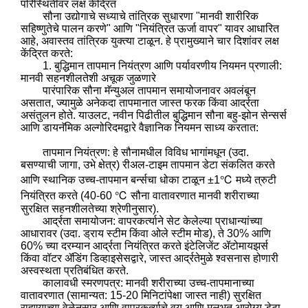
परिस्थितीवर लक्ष केंद्रित
सौना उद्योगाचे सध्याचे तांत्रिक सुधारणा "मानवी शारीरिक
सहिष्णुतेचे पालन करणे" आणि "नियंत्रित ऊर्जा वापर" यावर आधारित
आहे, अवास्तव तांत्रिक युक्त्या टाळून. हे प्रामुख्याने चार दिशांवर लक्ष
केंद्रित करते:
1. बुद्धिमान तापमान नियंत्रण आणि पर्यावरणीय नियमन प्रणाली:
मानवी सहनशीलतेशी अचूक जुळणारे
पारंपारिक सौना मॅन्युअल तापमान समायोजनावर अवलंबून
असतात, ज्यामुळे अनेकदा तापमानात जास्त फरक किंवा आर्द्रता
असंतुलन होते. याउलट, नवीन पिढीतील बुद्धिमान सौना बहु-झोन सेन्सर्स
आणि डायनॅमिक अल्गोरिदमद्वारे वैज्ञानिक नियमन साध्य करतात:
तापमान नियंत्रण: हे सौनामधील विविध भागांमधून (उदा.
बसण्याची जागा, उभे क्षेत्र) रीअल-टाइम तापमान डेटा संकलित करते
आणि स्थानिक उच्च-तापमान बर्न्सचा धोका टाळून ±1℃ मध्ये त्रुटी
नियंत्रित करते (40-60 ℃ सौना वातावरणात मानवी शरीराच्या
सुरक्षित सहनशीलतेच्या श्रेणीनुसार).
आर्द्रता समायोजन: वापरकर्त्याने सेट केलेल्या प्राधान्यांच्या
आधारावर (उदा. ड्राय स्टीम किंवा ओले स्टीम मोड), ते 30% आणि
60% च्या दरम्यान आर्द्रता नियंत्रित करते इंटेलिजेंट ॲटोमायझर्स
किंवा वॉटर ॲडिंग डिव्हाइसेसद्वारे, जास्त आर्द्रतेमुळे श्वसनास होणारी
अस्वस्थता प्रतिबंधित करते.
कालावधी स्मरणपत्र: मानवी शरीराच्या उच्च-तापमानाच्या
वातावरणात (सामान्यत: 15-20 मिनिटांपेक्षा जास्त नाही) सुरक्षित
राहण्याच्या वेळेनुसार आणि वापरकर्त्याचे वय आणि मूलभूत आरोग्य डेटा