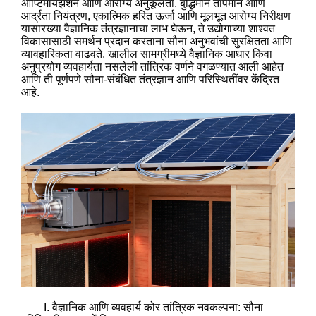
ऑप्टिमायझेशन आणि आरोग्य अनुकूलता. बुद्धिमान तापमान आणि
आर्द्रता नियंत्रण, एकात्मिक हरित ऊर्जा आणि मूलभूत आरोग्य निरीक्षण
यासारख्या वैज्ञानिक तंत्रज्ञानाचा लाभ घेऊन, ते उद्योगाच्या शाश्वत
विकासासाठी समर्थन प्रदान करताना सौना अनुभवांची सुरक्षितता आणि
व्यावहारिकता वाढवते. खालील सामग्रीमध्ये वैज्ञानिक आधार किंवा
अनुप्रयोग व्यवहार्यता नसलेली तांत्रिक वर्णने वगळण्यात आली आहेत
आणि ती पूर्णपणे सौना-संबंधित तंत्रज्ञान आणि परिस्थितींवर केंद्रित
आहे.
I. वैज्ञानिक आणि व्यवहार्य कोर तांत्रिक नवकल्पना: सौना