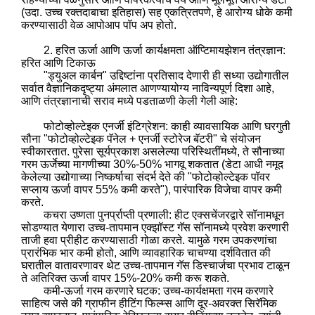
(उदा. उच्च रक्तदाबाचा इतिहास) सह एकत्रितपणे, हे आरोग्य धोके कमी
करण्यासाठी वेळ आपोआप पॉप अप होतो.
2. हरित ऊर्जा आणि ऊर्जा कार्यक्षमता ऑप्टिमायझेशन तंत्रज्ञान:
हरित आणि टिकाऊ
"ड्युअल कार्बन" उद्दिष्टांना प्रतिसाद देणारी ही सध्या उद्योगातील
सर्वात वैज्ञानिकदृष्ट्या अंमलात आणण्यायोग्य नाविन्यपूर्ण दिशा आहे,
आणि तंत्रज्ञानाची सराव मध्ये पडताळणी केली गेली आहे:
फोटोव्होल्टेइक एनर्जी इंटिग्रेशन: काही व्यावसायिक आणि घरगुती
सौना "फोटोव्होल्टेइक पॅनेल + एनर्जी स्टोरेज बॅटरी" चे संयोजन
स्वीकारतात. पुरेसा सूर्यप्रकाश असलेल्या परिस्थितींमध्ये, ते सौनाच्या
गरम ऊर्जेच्या मागणीच्या 30%-50% भागवू शकतात (डेटा आधी नमूद
केलेल्या उद्योगाच्या निष्कर्षाचा संदर्भ देते की "फोटोव्होल्टेइक पॉवर
सप्लाय ऊर्जा वापर 55% कमी करते"), पारंपारिक विजेचा वापर कमी
करते.
कचरा उष्णता पुनर्प्राप्ती प्रणाली: हीट एक्सचेंजरद्वारे सॉनामधून
सोडण्यात येणारा उच्च-तापमान एक्झॉस्ट गॅस सॉनामध्ये प्रवेश करणारी
ताजी हवा प्रीहीट करण्यासाठी गोळा करते. यामुळे गरम उपकरणांचा
प्रारंभिक भार कमी होतो, आणि व्यावहारिक चाचण्या दर्शवितात की
घरातील वातावरणावर थेट उच्च-तापमान गॅस डिस्चार्जचा प्रभाव टाळून
ते अतिरिक्त ऊर्जा वापर 15%-20% कमी करू शकते.
कमी-ऊर्जा गरम करणारे घटक: उच्च-कार्यक्षमता गरम करणारे
साहित्य जसे की ग्राफीन हीटिंग फिल्म्स आणि दूर-अवरक्त सिरॅमिक