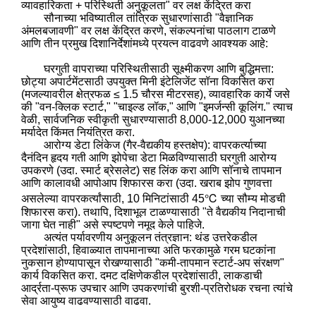
व्यावहारिकता + परिस्थिती अनुकूलता" वर लक्ष केंद्रित करा
सौनाच्या भविष्यातील तांत्रिक सुधारणांसाठी "वैज्ञानिक
अंमलबजावणी" वर लक्ष केंद्रित करणे, संकल्पनांचा पाठलाग टाळणे
आणि तीन प्रमुख दिशानिर्देशांमध्ये प्रयत्न वाढवणे आवश्यक आहे:
घरगुती वापराच्या परिस्थितीसाठी सूक्ष्मीकरण आणि बुद्धिमत्ता:
छोट्या अपार्टमेंटसाठी उपयुक्त मिनी इंटेलिजेंट सॉना विकसित करा
(मजल्यावरील क्षेत्रफळ ≤ 1.5 चौरस मीटरसह), व्यावहारिक कार्ये जसे
की "वन-क्लिक स्टार्ट," "चाइल्ड लॉक," आणि "इमर्जन्सी कूलिंग." त्याच
वेळी, सार्वजनिक स्वीकृती सुधारण्यासाठी 8,000-12,000 युआनच्या
मर्यादेत किंमत नियंत्रित करा.
आरोग्य डेटा लिंकेज (गैर-वैद्यकीय हस्तक्षेप): वापरकर्त्याच्या
दैनंदिन हृदय गती आणि झोपेचा डेटा मिळविण्यासाठी घरगुती आरोग्य
उपकरणे (उदा. स्मार्ट ब्रेसलेट) सह लिंक करा आणि सॉनाचे तापमान
आणि कालावधी आपोआप शिफारस करा (उदा. खराब झोप गुणवत्ता
असलेल्या वापरकर्त्यांसाठी, 10 मिनिटांसाठी 45℃ च्या सौम्य मोडची
शिफारस करा). तथापि, दिशाभूल टाळण्यासाठी "ते वैद्यकीय निदानाची
जागा घेत नाही" असे स्पष्टपणे नमूद केले पाहिजे.
अत्यंत पर्यावरणीय अनुकूलन तंत्रज्ञान: थंड उत्तरेकडील
प्रदेशांसाठी, हिवाळ्यात तापमानाच्या अति फरकामुळे गरम घटकांना
नुकसान होण्यापासून रोखण्यासाठी "कमी-तापमान स्टार्ट-अप संरक्षण"
कार्य विकसित करा. दमट दक्षिणेकडील प्रदेशांसाठी, लाकडाची
आर्द्रता-प्रूफ उपचार आणि उपकरणांची बुरशी-प्रतिरोधक रचना त्यांचे
सेवा आयुष्य वाढवण्यासाठी वाढवा.