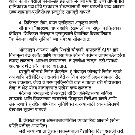
आणि फर्निशिंगसाठी फॉर्मल्डिहाइड उत्सर्जनाची मर्यादा: उच्च तापमानात
हानिकारक पदार्थांचे प्रकाशन रोखण्यासाठी गरम घटकांचे बाह्य आवरण
उच्च-तापमान-प्रतिरोधक इन्सुलेट सामग्री वापरते.
4. डिजिटल सेवा: वापर प्रक्रिया अनुकूल करणे
सौनाच्या "आरक्षण, वापर आणि देखभाल" च्या संपूर्ण प्रक्रियेवर
केंद्रित, डिजिटल तंत्रज्ञान प्रामुख्याने वैज्ञानिक विवादांशिवाय
"कार्यक्षमता आणि सुविधा" च्या समस्या सोडवतात:
ऑनलाइन आरक्षण आणि स्थिती चौकशी: वापरकर्ते APP द्वारे
विनामूल्य वेळ स्लॉट आणि व्यावसायिक सौनाचे वर्तमान तापमान/आर्द्रता
तपासू शकतात. आरक्षण केल्यानंतर, ते प्रतीक्षा टाळून, स्टोअरमध्ये
आल्यावर थेट सॉना वापरू शकतात.
घरगुती सौनाचे रिमोट कंट्रोल: हे मोबाइल फोनद्वारे रिमोट स्टार्ट-
अप आणि प्रीहीटिंगला समर्थन देते आणि वापरकर्ते लक्ष्य तापमान सेट
करू शकतात. जेव्हा ते गरम प्रक्रियेची वाट न पाहता घरी पोहोचतात
तेव्हा ते थेट योग्य वातावरणात प्रवेश करू शकतात.
मेंटेनन्स रिमाइंडर्स: सेन्सरद्वारे हीटिंग एलिमेंट्सच्या सर्व्हिस
लाइफचे आणि फिल्टरच्या स्वच्छतेचे डिव्हाइस निरीक्षण करते आणि
उपकरणांचे सुरक्षित ऑपरेशन सुनिश्चित करण्यासाठी स्वयंचलितपणे
देखभाल सूचना पाठवते.
II. तंत्रज्ञानाच्या अंमलबजावणीतील व्यावहारिक आव्हाने (सौना
परिस्थितीवर आधारित)
जरी सध्याच्या तांत्रिक नवकल्पनाला वैज्ञानिक दिशा असली तरी,