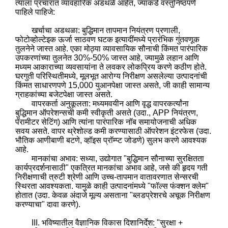
त्याला प्रचारात व्यावहारिक अडथळे आहेत, ज्याकडे वस्तुनिष्ठपणे
पाहिले पाहिजे:
खर्चाचा अडथळा: बुद्धिमान तापमान नियंत्रण प्रणाली,
फोटोव्होल्टेइक ऊर्जा साठवण घटक इत्यादींमध्ये प्रारंभिक गुंतवणूक
तुलनेने जास्त आहे. एका मोठ्या व्यावसायिक सौनाची किंमत पारंपारिक
उपकरणांच्या तुलनेत 30%-50% जास्त आहे, ज्यामुळे लहान आणि
मध्यम आकाराच्या व्यवसायांना ते लवकर लोकप्रिय करणे कठीण होते.
घरगुती परिस्थितीमध्ये, मूलभूत आरोग्य निरीक्षण असलेल्या उत्पादनांची
किंमत साधारणपणे 15,000 युआनपेक्षा जास्त असते, जी काही सामान्य
ग्राहकांच्या बजेटपेक्षा जास्त असते.
वापरकर्ता अनुकूलता: मध्यमवयीन आणि वृद्ध वापरकर्त्यांना
बुद्धिमान ऑपरेशन्सची कमी स्वीकृती असते (उदा., APP नियंत्रण,
पॅरामीटर सेटिंग) आणि त्यांना पारंपारिक नॉब समायोजनाची अधिक
सवय असते. वापर थ्रेशोल्ड कमी करण्यासाठी ऑपरेशन इंटरफेस (उदा.
भौतिक आणीबाणी बटणे, व्हॉइस प्रॉम्प्ट जोडणे) सुलभ करणे आवश्यक
आहे.
मानकांचा अभाव: सध्या, उद्योगात "बुद्धिमान सौनाच्या सुरक्षितता
कार्यप्रदर्शनासाठी" एकत्रित मानकांचा अभाव आहे, जसे की हृदय गती
निरीक्षणाची त्रुटी श्रेणी आणि उच्च-तापमान वातावरणात सेन्सरची
स्थिरता आवश्यकता. यामुळे काही उत्पादनांमध्ये "फॉल्स फंक्शन क्लेम"
होतात (उदा. केवळ अंदाजे मूल्य असताना "ब्लडप्रेशरचे अचूक निरीक्षण
करण्याचा" दावा करणे).
III. भविष्यातील वैज्ञानिक विकास दिशानिर्देश: "सुरक्षा +