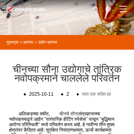
मुख्यपृष्ठ
>
बातम्या
>
उद्योग बातम्या
चीनच्या सौना उद्योगाचे तांत्रिक
नवोपक्रमाने चाललेले परिवर्तन
●
2025-10-11
●
2
●
मला एक संदेश द्या
अलिकडच्या वर्षांत,
चीनचे सौना
तंत्रज्ञानाच्या
नवोपक्रमाद्वारे उद्योग "पारंपारिक हीटिंग स्पेसेस" पासून "बुद्धिमान
आरोग्य परिस्थिती" मध्ये परिवर्तन करत आहे. हे नावीन्य तीन मुख्य
क्षेत्रांवर केंद्रित आहे: सुरक्षित नियंत्रणक्षमता, ऊर्जा कार्यक्षमता