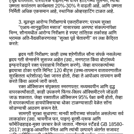
ट्यूब वापरतात. पारंपारिक रेझिस्टन्स वायर हीटिंगच्या तुलनेत, त्यांची
उष्णता रूपांतरण कार्यक्षमता 20%-30% ने वाढली आहे, आणि उष्णता
निर्मिती अधिक एकसमान आहे, स्थानिक ओव्हरहाटिंग टाळत आहे.
3. मूलभूत आरोग्य निरीक्षणाचे एकत्रीकरण: प्रथम सुरक्षा
"एआय-सानुकूलित मसाज" यासारख्या अस्पष्ट संकल्पनांपेक्षा
भिन्न, सौनामधील आरोग्य निरीक्षण हे स्पष्ट तांत्रिक तर्कासह आणि
भ्रामक अति-वैद्यकीकरणासह "सुरक्षा पूर्व चेतावणी" वर लक्ष केंद्रित
करते:
हृदय गती निरीक्षण: काही उच्च श्रेणीतील सौना संपर्क नसलेल्या
हृदय गती सेन्सर्सने सुसज्ज आहेत (उदा., मनगटात किंवा बोटांमध्ये
इन्फ्रारेडद्वारे रक्त प्रवाहाचे निरीक्षण करणे). जेव्हा वापरकर्त्याच्या
हृदयाचा ठोका प्रति मिनिट 120 बीट्स (उच्च-तापमान वातावरणातील
सुरक्षितता थ्रेशोल्ड) पेक्षा जास्त होतो, तेव्हा ते आपोआप तापमान कमी
करते किंवा अलार्म जारी करते.
रक्त ऑक्सिजन संपृक्तता स्मरणपत्र: मध्यमवयीन आणि वृद्ध
वापरकर्त्यांसाठी, काही उपकरणे फिंगर-क्लिप ऑक्सिमीटरने जोडली
जाऊ शकतात. जेव्हा रक्तातील ऑक्सिजन 95% पेक्षा कमी होतो, तेव्हा
ते वापरकर्त्याला हायपोक्सियाचा धोका टाळण्यासाठी वेळेत सॉना
सोडण्याची आठवण करून देते.
सामग्री सुरक्षा सुधारणा: मानवी शरीराच्या संपर्कात असलेल्या सर्व
लाकडांवर (उदा. चायनीज फर, पाइन) बुरशी-प्रूफ आणि
फॉर्मल्डिहाइड-मुक्त उपचार केले जातात. नॅशनल स्टँडर्ड GB 18580-
2017: लाकूड-आधारित पॅनेल आणि त्यांची उत्पादने अंतर्गत सजावट