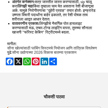
अंतर्गत कनेक्शन:
सत्र जास्तीत जास्त करण्यासाठी, sip चालू
करा
लिंगझी चहा
किंवा तुम्हाला घाम येत असताना रेशी बीजाणूचा
अर्क. यामुळे निरोगीपणाचा "दुहेरी प्रवाह" तयार होतो- इन्फ्रारेड
उष्णता विषारी पदार्थांना बाहेर ढकलते, तर रेशी पोषक तत्व
शरीराला आतून आधार देतात.
वातावरणीय प्रकाश:
लिंगझीचे नैसर्गिक पोत हायलाइट
करण्यासाठी मऊ, एम्बर-टोन्ड लाइटिंग वापरा, तुमच्या सौनाला
खाजगी "फॉरेस्ट केबिन" रिट्रीटमध्ये बदला.
मागील:
सौना खोल्यांसाठी प्लंबिंग सिस्टमचे नियोजन आणि तांत्रिक विश्लेषण
पुढे:
सौना उद्योगाच्या 2026 विकास बातम्या प्रकाशन
Facebook
X
WhatsApp
Pinterest
LinkedIn
Share
चौकशी पाठवा