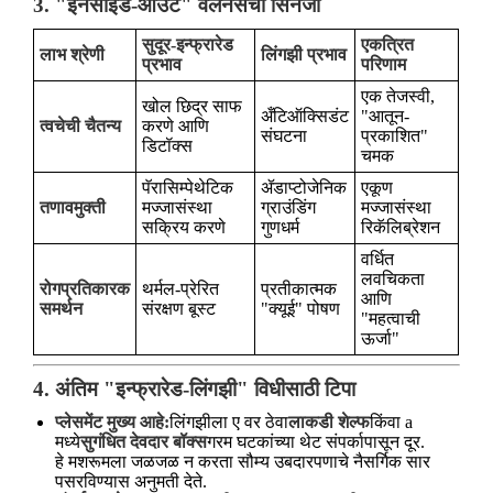
3. "इनसाइड-आउट" वेलनेसची सिनर्जी
सुदूर-इन्फ्रारेड
एकत्रित
लाभ श्रेणी
लिंगझी प्रभाव
प्रभाव
परिणाम
एक तेजस्वी,
खोल छिद्र साफ
अँटिऑक्सिडंट
"आतून-
त्वचेची चैतन्य
करणे आणि
संघटना
प्रकाशित"
डिटॉक्स
चमक
पॅरासिम्पेथेटिक
ॲडाप्टोजेनिक
एकूण
तणावमुक्ती
मज्जासंस्था
ग्राउंडिंग
मज्जासंस्था
सक्रिय करणे
गुणधर्म
रिकॅलिब्रेशन
वर्धित
लवचिकता
रोगप्रतिकारक
थर्मल-प्रेरित
प्रतीकात्मक
आणि
समर्थन
संरक्षण बूस्ट
"क्यूई" पोषण
"महत्वाची
ऊर्जा"
4. अंतिम "इन्फ्रारेड-लिंगझी" विधीसाठी टिपा
प्लेसमेंट मुख्य आहे:
लिंगझीला ए वर ठेवा
लाकडी शेल्फ
किंवा a
मध्ये
सुगंधित देवदार बॉक्स
गरम घटकांच्या थेट संपर्कापासून दूर.
हे मशरूमला जळजळ न करता सौम्य उबदारपणाचे नैसर्गिक सार
पसरविण्यास अनुमती देते.