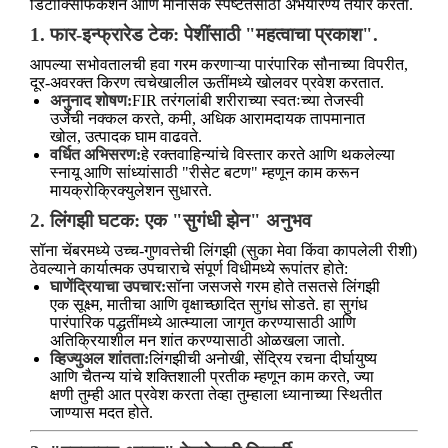
डिटॉक्सिफिकेशन आणि मानसिक स्पष्टतेसाठी अभयारण्य तयार करता.
1. फार-इन्फ्रारेड टेक: पेशींसाठी "महत्वाचा प्रकाश".
आपल्या सभोवतालची हवा गरम करणाऱ्या पारंपारिक सौनाच्या विपरीत,
दूर-अवरक्त किरण त्वचेखालील ऊतींमध्ये खोलवर प्रवेश करतात.
अनुनाद शोषण:
FIR तरंगलांबी शरीराच्या स्वतःच्या तेजस्वी
उर्जेची नक्कल करते, कमी, अधिक आरामदायक तापमानात
खोल, उत्पादक घाम वाढवते.
वर्धित अभिसरण:
हे रक्तवाहिन्यांचे विस्तार करते आणि थकलेल्या
स्नायू आणि सांध्यांसाठी "रीसेट बटण" म्हणून काम करून
मायक्रोक्रिक्युलेशन सुधारते.
2. लिंगझी घटक: एक "सुगंधी झेन" अनुभव
सॉना चेंबरमध्ये उच्च-गुणवत्तेची लिंगझी (सुका मेवा किंवा कापलेली रीशी)
ठेवल्याने कार्यात्मक उपचाराचे संपूर्ण विधीमध्ये रूपांतर होते:
घाणेंद्रियाचा उपचार:
सॉना जसजसे गरम होते तसतसे लिंगझी
एक सूक्ष्म, मातीचा आणि वृक्षाच्छादित सुगंध सोडते. हा सुगंध
पारंपारिक पद्धतींमध्ये आत्म्याला जागृत करण्यासाठी आणि
अतिक्रियाशील मन शांत करण्यासाठी ओळखला जातो.
व्हिज्युअल शांतता:
लिंगझीची अनोखी, सेंद्रिय रचना दीर्घायुष्य
आणि चैतन्य यांचे शक्तिशाली प्रतीक म्हणून काम करते, ज्या
क्षणी तुम्ही आत प्रवेश करता तेव्हा तुम्हाला ध्यानाच्या स्थितीत
जाण्यास मदत होते.