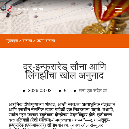
मुख्यपृष्ठ
>
बातम्या
>
उद्योग बातम्या
दूर-इन्फ्रारेड सौना आणि
लिंगझीचा खोल अनुनाद
●
2026-03-02
●
9
●
मला एक संदेश द्या
आधुनिक दीर्घायुष्याच्या शोधात, आम्ही स्वतःला अत्याधुनिक तंत्रज्ञान
आणि प्राचीन नैसर्गिक उपाय यापैकी एक निवडताना पाहतो. तथापि,
सर्वात गहन उपचार बहुतेकदा दोन्हीच्या छेदनबिंदूवर होते. एकीकरण
करून
लिंगझी (रेशी मशरूम)
-"अमरत्वाचा मशरूम"—ए. मध्ये
सुदूर-
इन्फ्रारेड (एफआयआर) सौना
पर्यावरण, आपण खोल सेल्युलर