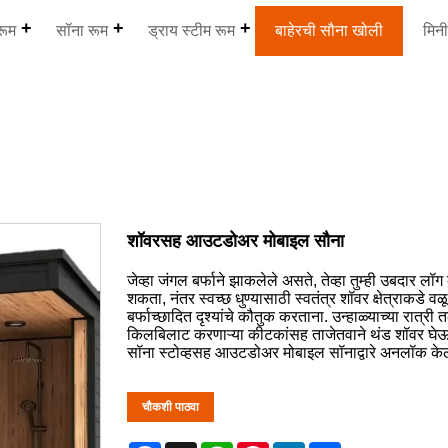
रूम
सॉना रूम
ड्राय स्टीम रूम
बाहेरची सौना खोली
मिन
शॉवरसह आउटडोअर मोबाइल सौना
जेव्हा जंगल बर्फाने झाकलेले असते, तेव्हा तुम्ही उबदार ल
शकता, नंतर स्वच्छ धुण्यासाठी स्वतंत्र शॉवर क्षेत्राकडे वळू
बर्फाच्छादित दृश्यांचे कौतुक करताना. उन्हाळ्याच्या रात
किलबिलाट करणाऱ्या कीटकांसह ताजेतवाने थंड शॉवर घेऊ 
सॉना स्टोव्हसह आउटडोअर मोबाइल सॉनाद्वारे अनलॉक केले
चौकशी पाठवा