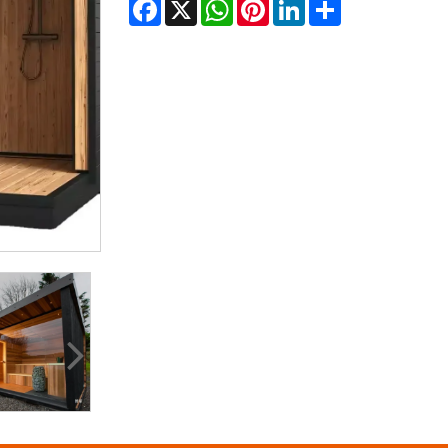
Facebook
X
WhatsApp
Pinterest
LinkedIn
Share