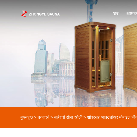
घर
आमच्य
मुख्यपृष्ठ
>
उत्पादने
>
बाहेरची सौना खोली
> शॉवरसह आउटडोअर मोबाइल सौन