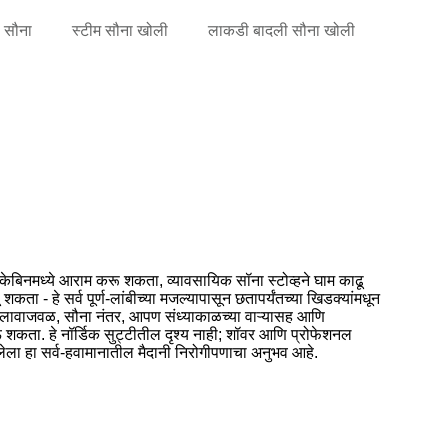
ी सौना
स्टीम सौना खोली
लाकडी बादली सौना खोली
ॉग केबिनमध्ये आराम करू शकता, व्यावसायिक सॉना स्टोव्हने घाम काढू
 शकता - हे सर्व पूर्ण-लांबीच्या मजल्यापासून छतापर्यंतच्या खिडक्यांमधून
्री तलावाजवळ, सौना नंतर, आपण संध्याकाळच्या वाऱ्यासह आणि
शकता. हे नॉर्डिक सुट्टीतील दृश्य नाही; शॉवर आणि प्रोफेशनल
ला हा सर्व-हवामानातील मैदानी निरोगीपणाचा अनुभव आहे.