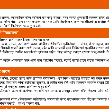
 शकता, व्यावसायिक सॉना स्टोव्हने घाम काढू शकता, नंतर स्वच्छ धुण्यासाठी स्वतंत्र शॉवर क्षेत्र
लावाजवळ, सौना नंतर, आपण संध्याकाळच्या वाऱ्यासह आणि किलबिलाट करणाऱ्या कीटकांसह ताजेतवा
ील मैदानी निरोगीपणाचा अनुभव आहे.
पणे मिसळणारा"
प्रतिकार आणि व्यावहारिकता यांचा मेळ घालते:
ोटिंग आहे, पाऊस, ऊन आणि कडक बाहेरील परिस्थितीला प्रतिरोधक — अंगण, कॅम्पसाइट्स, तला
ीयतेची खात्री देतात आणि तलाव, पर्वत आणि जंगलाची दृश्ये निर्विघ्नपणे प्रदर्शित करतात आणि न
 भिंतीपासून स्तरित आसनांपर्यंत दृश्यमान आहेत. जेव्हा अंगभूत उबदार प्रकाश चालू असतो, तेव्
-छताचे मॉडेल अवकाशीय स्तर आणि वारा प्रतिरोध वाढवते; स्टॅगर्ड बॉक्स-टाइप मॉडेल कलात्मक
ोअर आराम」
सायिक सौना, झटपट शॉवर आणि लवचिक गतिशीलता—एक निर्बाध बाहेरील विश्रांती लूप तयार करण्
त्तेचा दगड किंवा लॉग सॉना स्टोव्हसह सुसज्ज, ते त्वरीत गरम होते आणि एकसमान तापमान राखते
्यामुळे स्नायूंचा थकवा आणि तणाव दूर होतो.
ी：ॲडजस्ट करता येण्याजोग्या गरम आणि थंड पाण्यासह अंगभूत स्वतंत्र शॉवर सिस्टम. सॉनामध्ये
कारची रचना (निवडलेल्या मॉडेल्सवर) कोणत्याही सपाट पृष्ठभागावर द्रुत सेटअप करण्यास 
िरोधक बनवते—वर्षभर वापरता येते.