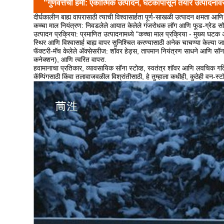
"गुणवत्तेची हमी: एकात्मिक उत्पादन, घटकांपासून तयार उत्पादनां
दीर्घकालीन बाह्य वापरासाठी त्याची विश्वासार्हता पूर्ण-साखळी उत्पादन क्षमता आणि 
कच्चा माल नियंत्रण: निवडलेले आयात केलेले गंजरोधक लॉग आणि फूड-ग्रेड सॉना 
उत्पादन प्रक्रिया: प्रमाणित उत्पादनामध्ये "कच्चा माल प्रक्रिया - मुख्य घटक
स्थिर आणि विश्वासार्ह बाह्य वापर सुनिश्चित करण्यासाठी अनेक चाचण्या केल्या ज
फॅक्टरी-मॅच केलेले ॲक्सेसरीज: शॉवर हेड्स, तापमान नियंत्रण साधने आणि सॉ
कनेक्शन), आणि त्वरित वापरा.
हवामानाचा प्रतिकार, व्यावसायिक सॉना स्टोव्ह, स्वतंत्र शॉवर आणि लवचिक गतिश
कॅम्पिंगसाठी किंवा तलावाजवळील विश्रांतीसाठी, हे तुम्हाला कधीही, कुठेही वन-