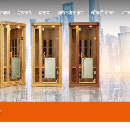
ाबद्दल
उत्पादने
बातम्या
डाउनलोड करा
चौकशी पाठवा
आमच्
ा