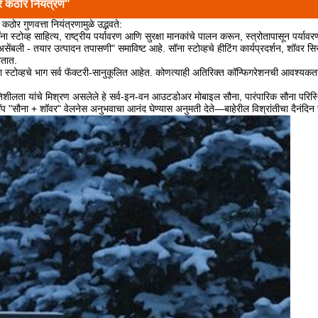
वर कठोर नियंत्रण"
कठोर गुणवत्ता नियंत्रणामुळे उद्भवते:
स्टोव्ह साहित्य, राष्ट्रीय पर्यावरण आणि सुरक्षा मानकांचे पालन करून, स्त्रोतापासून पर्य
 असेंबली - तयार उत्पादन तपासणी" समाविष्ट आहे. सॉना स्टोव्हचे हीटिंग कार्यप्रदर्शन, शॉवर 
ातात.
ना स्टोव्हचे भाग सर्व फॅक्टरी-सानुकूलित आहेत. कोणत्याही अतिरिक्त कॉन्फिगरेशनची आवश्
ीलता यांचे मिश्रण असलेले हे सर्व-इन-वन आउटडोअर मोबाइल सौना, पारंपारिक सौना परिस्थितीच्
स्टॉप "सौना + शॉवर" वेलनेस अनुभवाचा आनंद घेण्यास अनुमती देते—बाहेरील विश्रांतीचा दैनंदि