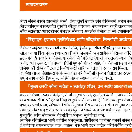
उत्पादन वर्णन
जेव्हा जंगल बर्फाने झाकलेले असते, तेव्हा तुम्ही उबदार लॉग केबिनमध्ये आराम करू
खिडक्यांमधून बर्फाच्छादित दृश्यांचे कौतुक करताना. उन्हाळ्याच्या रात्री त
सॉना स्टोव्हसह आउटडोअर मोबाइल सॉनाद्वारे अनलॉक केलेला हा सर्व-हवामानात
"डिझाइन: हवामान-प्रतिरोधक आणि सौंदर्याचा, निसर्गाशी अखंड
विशेषत: बाहेरच्या वापरासाठी तयार केलेले, हे मोबाइल सौना सौंदर्य, हवामानाचा 
खोल काळ्या किंवा कोळशाच्या राखाडी बाह्य शेलमध्ये व्यावसायिक गंजरोधक क
छतापर्यंत खिडक्यांसह जोडलेल्या स्लीक मिनिमलिस्ट रेषा सौना सत्रादरम्यान गोपन
आतील भाग उबदार, गंजरोधक नोंदींनी पूर्णपणे मोकळा आहे, नैसर्गिक लाकडाचे दाणे
ताजेपणाशी सौम्य कॉन्ट्रास्ट निर्माण करते आणि जास्तीत जास्त आराम मिळतो.
एकापेक्षा जास्त डिझाईन्स वेगवेगळ्या बाह्य परिस्थितीशी जुळवून घेतात: उतार
म्हणून काम करते- व्हिज्युअल मोहिनीसह कार्यक्षमता एकत्रित करते.
「मुख्य कार्ये: सौना स्टोव्ह + स्वतंत्र शॉवर, वन-स्टॉप आउटड
वापरकर्त्याच्या गरजांवर केंद्रित, ते तीन मुख्य फायदे एकत्रित करते—व्याव
व्यावसायिक सौना स्टोव्ह: इमर्सिव्ह अनुभवासाठी कार्यक्षम हीटिंग: उच्च-गुणव
दगडांवर पाणी घाला, लॉगच्या नैसर्गिक सुगंधात मिसळा, अस्सल सौना अनुभव द्या ज
स्वतंत्र शॉवर क्षेत्र: ताबडतोब स्वच्छ धुवा, घरामध्ये परत जाण्याची गरज नाह
गुळगुळीत आणि सोयीस्कर विश्रांतीचा अनुभव सुनिश्चित करा.
लवचिक गतिशीलता आणि बाहेरील अनुकूलता: सोयीस्कर चाकांसह हलकी बॉक्स-प्र
ते बाहेरच्या तापमानातील बदल, पाऊस, बर्फ आणि इतर जटिल परिस्थितींना प्रत