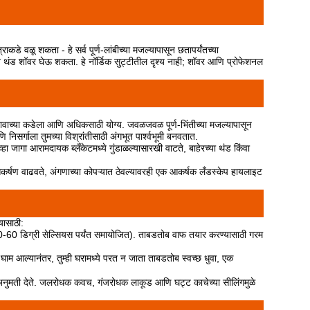
ाकडे वळू शकता - हे सर्व पूर्ण-लांबीच्या मजल्यापासून छतापर्यंतच्या
ने थंड शॉवर घेऊ शकता. हे नॉर्डिक सुट्टीतील दृश्य नाही; शॉवर आणि प्रोफेशनल
वाच्या कडेला आणि अधिकसाठी योग्य. जवळजवळ पूर्ण-भिंतीच्या मजल्यापासून
िसर्गाला तुमच्या विश्रांतीसाठी अंगभूत पार्श्वभूमी बनवतात.
हा जागा आरामदायक ब्लँकेटमध्ये गुंडाळल्यासारखी वाटते, बाहेरच्या थंड किंवा
 आकर्षण वाढवते, अंगणाच्या कोपऱ्यात ठेवल्यावरही एक आकर्षक लँडस्केप हायलाइट
यासाठी:
 (30-60 डिग्री सेल्सियस पर्यंत समायोजित). ताबडतोब वाफ तयार करण्यासाठी गरम
 घाम आल्यानंतर, तुम्ही घरामध्ये परत न जाता ताबडतोब स्वच्छ धुवा, एक
अनुमती देते. जलरोधक कवच, गंजरोधक लाकूड आणि घट्ट काचेच्या सीलिंगमुळे