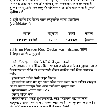
पर्सन रेड सीडर फार इन्फ्रारेड सॉना तुमच्या शरीराला उबदार करण्यासाठी,
तुमच्या स्नायू आणि मज्जातंतूपर्यंत पोहोचण्यासाठी आणि वापरण्यासाठी पूर्णपणे
सुरक्षित आहे.
2.थ्री पर्सन रेड सिडर फार इन्फ्रारेड सॉना पॅरामीटर
(स्पेसिफिकेशन)
आकार
विद्युतदाब
शक्ती
साहित्य
90*90*190 सेमी
120V
1400W
हेमलॉक
3.Three Person Red Cedar Far Infrared सौना
वैशिष्ट्य आणि अनुप्रयोग
· फ्लोर हीटर फूट रिफ्लेक्सोलॉजी थेरपी प्रदान करते
· प्री-एम्पसह 2 डायनॅमिक स्पीकर्ससह MP3 ऑक्स कनेक्शन (तुमच्या MP3
डिव्हाइसवरून संगीत प्ले करण्यासाठी रेडिओ समाविष्ट नाही किंवा आवश्यक
नाही)
· इन्फ्राकलर क्रोमो थेरपी लाइट सिस्टम
· पूर्ण काचेचा पुढचा भाग एक ओपन फील तयार करतो तर 3 सॉलिड साइड्स
अधिक उष्णता टिकवून ठेवते आणि कार्यक्षमता प्रदान करते
· सुरक्षिततेसाठी अत्यंत कमी EMF
· एकत्र जोडणे सोपे
· रोगप्रतिकारक शक्ती सुधारण्यासाठी, रक्त परिसंचरण वाढवण्यासाठी,
सेल्युलाईट साफ करण्यात मदत करण्यासाठी, त्वचेचा रंग सुधारण्यासाठी आणि
विष आणि कचरा काढून टाकण्यासाठी डिझाइन केलेले