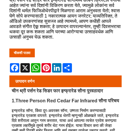
थ्री पर्सन रेड सीडर फार इन्फ्रारेड सॉनामध्ये कार्बन क्रिस्टल पॅनल्स
आहेत ज्यांना सर्व दिशांनी विकिरण करता येते, ज्यामुळे लोकांना सर्व
दिशांनी थर्मल फिजिओथेरपीद्वारे मिळणारा आराम अनुभवता येतो; श्वास
घेणे सोपे करण्यासाठी 1 नकारात्मक आयन जनरेटर; याव्यतिरिक्त, ते
ऑडिओ उपकरणांसह सुसज्ज आहे त्यामध्ये, आपण कधीही आपले
आवडते संगीत ऐकू शकता; हे उत्पादन वापरल्यानंतर, तुम्ही दिवसभराचा
थकवा दूर करू शकता आणि घरच्या आरोग्याचा उत्साहवर्धक आणि
उत्साही अनुभव घेऊ शकता.
चौकशी पाठवा
Facebook
X
WhatsApp
Pinterest
LinkedIn
Share
उत्पादन वर्णन
चीन थ्री पर्सन रेड सिडर फार इन्फ्रारेड सौना पुरवठादार
1.Three Person Red Cedar Far Infrared सौना परिचय
इन्फ्रारेड सॉना, किंवा दूर-अवरक्त सॉना, उष्णता निर्माण करण्यासाठी
इन्फ्रारेड प्रकाश वापरते. इन्फ्रारेड थेरपी म्हणूनही ओळखले जाते, इन्फ्रारेड
दिवे शरीराला आतून गरम करतात, याचा अर्थ आपल्या त्वचेत प्रवेश करणार्‍या
प्रकाश लहरींमुळे तुमचे शरीर थेट गरम होईल. याचा विचार करा की जेव्हा
तुम्ही सनी दिवशी बाहेर फिरता आणि सूर्य तुमच्या त्वचेला उबदार करतो. थ्री