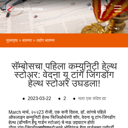
मुख्यपृष्ठ
>
बातम्या
>
उद्योग बातम्या
सॅम्बोसचा पहिला कम्युनिटी हेल्थ
स्टोअर: वेदना यू टांग जिंगडोंग
हेल्थ स्टोअर उघडला!
●
2023-03-22
●
2
●
मला एक संदेश द्या
March मार्च, २०२23 रोजी, एक सनी दिवस, डॉ. सांगचे पहिले
ऑफलाइन कम्युनिटी हेल्थ फिजिओथेरपी शॉप, वेदना यू टांग-जिंगडोंग
हेल्थ (डोंगफॅंग हैयू गार्डन स्टोअर) चे मऊ उद्घाटन होते!
टोंग्यू टांग-जिंगडोंग
आरोग्य
स्टोअरने ओरिएंटल हैय्यू गार्डनच्या प्रॉपर्टी