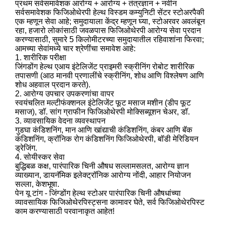
प्रथम सर्वसमावेशक आरोग्य + आरोग्य + तंत्रज्ञान + नवीन
सर्वसमावेशक फिजिओथेरपी हेल्थ विस्डम कम्युनिटी सेंटर स्टोअरपैकी
एक म्हणून सेवा आहे; समुदायाला केंद्र म्हणून घ्या, स्टोअरवर अवलंबून
रहा, हजारो लोकांसाठी जवळपास फिजिओथेरपी आरोग्य सेवा प्रदान
करण्यासाठी, सुमारे 5 किलोमीटरच्या समुदायातील रहिवाशांना फिरवा;
आमच्या सेवांमध्ये चार श्रेणींचा समावेश आहे:
1. शारीरिक परीक्षा
जिंगडोंग हेल्थ एआय इंटेलिजेंट प्राइमरी स्क्रीनिंग रोबोट शारीरिक
तपासणी (आठ मानवी प्रणालींचे स्क्रीनिंग, शोध आणि विश्लेषण आणि
शोध अहवाल प्रदान करते).
2. आरोग्य उपचार उपकरणांचा वापर
स्वयंचलित मल्टीफंक्शनल इंटेलिजेंट फूट मसाज मशीन (डीप फूट
मसाज), डॉ. सांग ग्राफीन फिजिओथेरपी मोक्सिब्यूशन चेअर, डॉ.
3. व्यावसायिक वेदना व्यवस्थापन
गुडघा कंडिशनिंग, मान आणि खांद्याची कंडिशनिंग, कंबर आणि बॅक
कंडिशनिंग, क्रॉनिक रोग कंडिशनिंग फिजिओथेरपी, बॉडी मेरिडियन
ड्रेजिंग.
4. सोयीस्कर सेवा
बुद्धिबळ कक्ष, पारंपारिक चिनी औषध सल्लामसलत, आरोग्य ज्ञान
व्याख्यान, डायनॅमिक इलेक्ट्रॉनिक आरोग्य नोंदी, आहार नियोजन
सल्ला, केशभूषा.
पेन यू टांग - जिंग्डोंग हेल्थ स्टोअर पारंपारिक चिनी औषधांच्या
व्यावसायिक फिजिओथेरपिस्ट्सना कामावर घेते, सर्व फिजिओथेरपिस्ट
काम करण्यासाठी परवानाकृत आहेत!